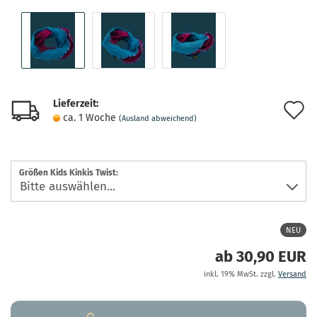
Lieferzeit:
A
ca. 1 Woche
(Ausland abweichend)
d
M
Größen Kids Kinkis Twist:
NEU
ab 30,90 EUR
inkl. 19% MwSt. zzgl.
Versand