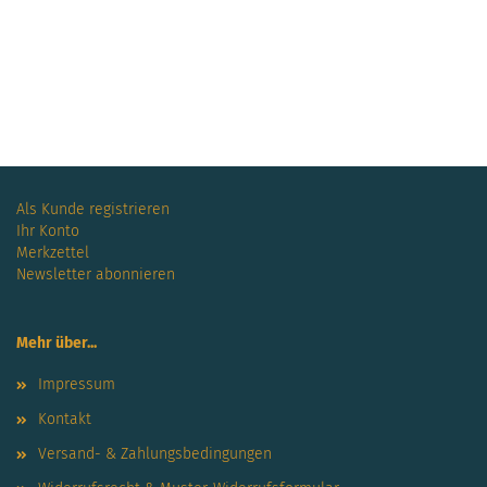
festlicherschal, sportlicherschal, winterschal, sommerschal,
frühlingsschal, herbstschal
Als Kunde registrieren
Ihr Konto
Merkzettel
Newsletter abonnieren
Mehr über...
Impressum
Kontakt
Versand- & Zahlungsbedingungen