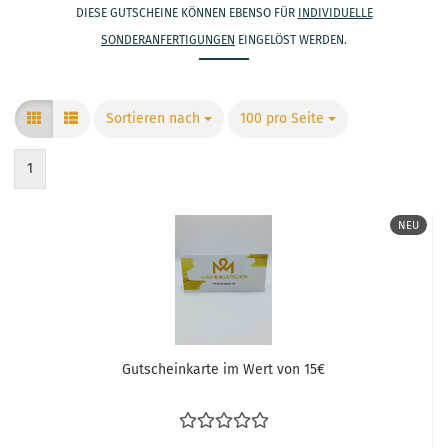
DIESE GUTSCHEINE KÖNNEN EBENSO FÜR
INDIVIDUELLE
SONDERANFERTIGUNGEN
EINGELÖST WERDEN.
Sortieren nach
Sortieren nach
100 pro Seite
pro Seite
1
NEU
Gutscheinkarte im Wert von 15€