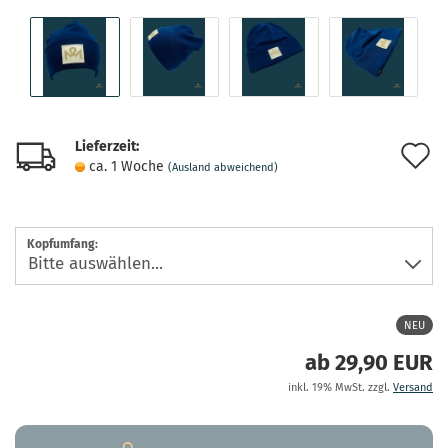
Lieferzeit:
A
ca. 1 Woche
(Ausland abweichend)
d
M
Kopfumfang:
NEU
ab 29,90 EUR
inkl. 19% MwSt. zzgl.
Versand