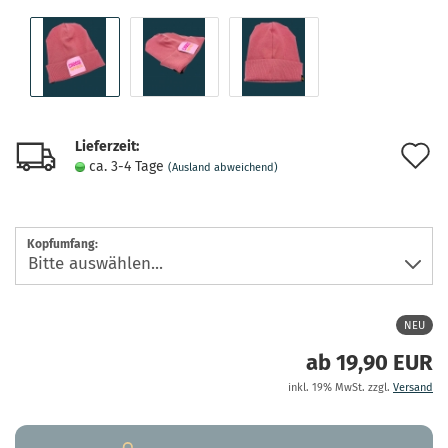
Lieferzeit:
A
ca. 3-4 Tage
(Ausland abweichend)
d
M
Kopfumfang:
NEU
ab 19,90 EUR
inkl. 19% MwSt. zzgl.
Versand