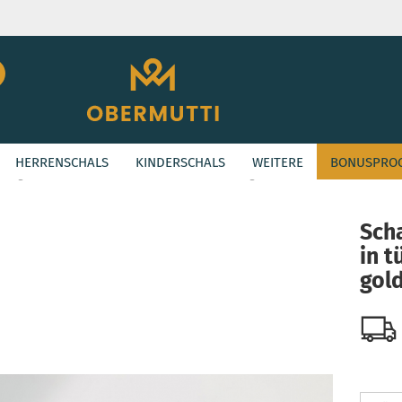
Suche...
E-Mail
HERRENSCHALS
KINDERSCHALS
WEITERE
BONUSPRO
Passwort
»
ri-Angle KIDS
Schal aus Musselin in türkis mit goldenem Saum
Scha
in t
Konto erstellen
gol
Passwort vergessen