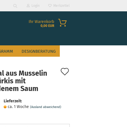
Login
Merkzettel
Suche...
Ihr Warenkorb
0,00 EUR
GRAMM
DESIGNBERATUNG
Auf
l aus Musselin
den
ürkis mit
denem Saum
Merkzettel
?
Lieferzeit:
ca. 1 Woche
(Ausland abweichend)