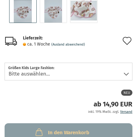
Lieferzeit:
A
ca. 1 Woche
(Ausland abweichend)
d
M
Größen Kids Large Fashion:
NEU
ab 14,90 EUR
inkl. 19% MwSt. zzgl.
Versand
In den Warenkorb