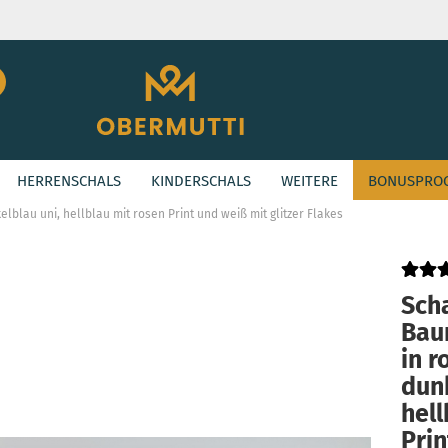
Suche...
E-Mail
HERRENSCHALS
KINDERSCHALS
WEITERE
BONUSPRO
Passwort
»
ASHION KIDS
lblau uni, hellblau mit rosen Print und weiß mit glitzer Flakes
Sch
Konto erstellen
Bau
Passwort vergessen
in r
dunk
hell
Prin