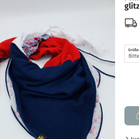
glit
Größen