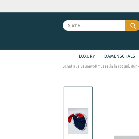
LUXURY
DAMENSCHALS
»
»
Startseite
Kinderschals
Large F
Schal aus Baumwollmusselin in rot uni, dunke