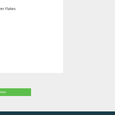
tzer Flakes
eilen