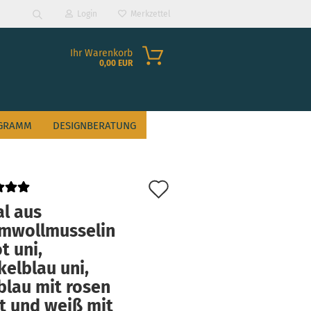
Login
Merkzettel
Suche...
Ihr Warenkorb
0,00 EUR
GRAMM
DESIGNBERATUNG
Auf
den
al aus
mwollmusselin
?
Merkzettel
ot uni,
elblau uni,
blau mit rosen
t und weiß mit