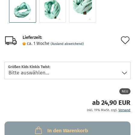
Lieferzeit:
A
ca. 1 Woche
(Ausland abweichend)
d
M
Größen Kids Kinkis Twist:
NEU
ab 24,90 EUR
inkl. 19% MwSt. zzgl.
Versand
In den Warenkorb