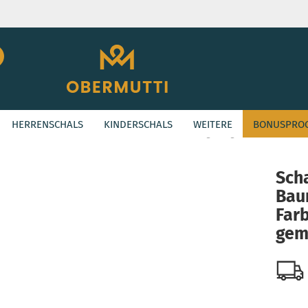
Suche...
E-Mail
HERRENSCHALS
KINDERSCHALS
WEITERE
BONUSPRO
Passwort
»
ASHION
Schal aus Baumwolle in der Farbe Lemongruen gemustert
Sch
Bau
Konto erstellen
Far
Passwort vergessen
gem