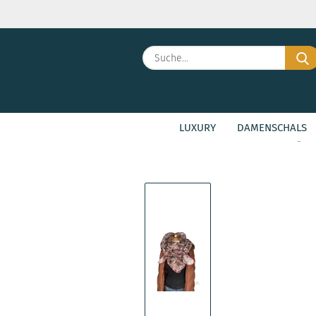
LUXURY
DAMENSCHALS
»
»
Startseite
Damenschals
Large F