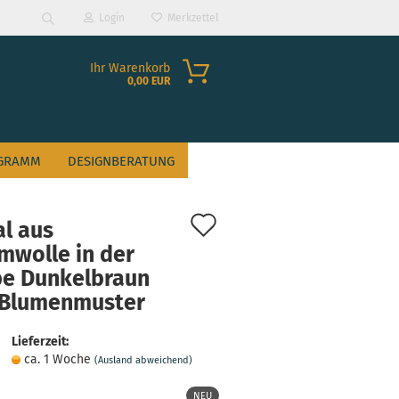
Login
Merkzettel
Suche...
Ihr Warenkorb
0,00 EUR
GRAMM
DESIGNBERATUNG
Auf
al aus
den
mwolle in der
be Dunkelbraun
Merkzettel
?
 Blumenmuster
Lieferzeit:
ca. 1 Woche
(Ausland abweichend)
NEU