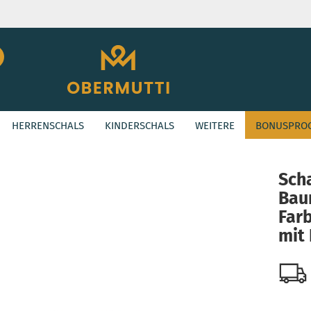
Suche...
E-Mail
HERRENSCHALS
KINDERSCHALS
WEITERE
BONUSPRO
Passwort
»
ASHION
Schal aus Baumwolle in der Farbe Dunkelbraun mit Blumenmuster
Sch
Bau
Konto erstellen
Far
Passwort vergessen
mit