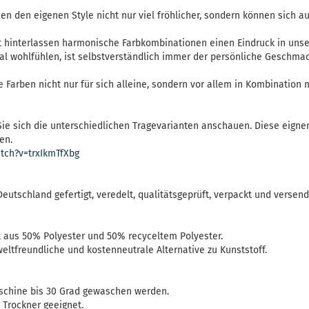
 den eigenen Style nicht nur viel fröhlicher, sondern können sich a
t hinterlassen harmonische Farbkombinationen einen Eindruck in unse
hal wohlfühlen, ist selbstverständlich immer der persönliche Geschm
ie Farben nicht nur für sich alleine, sondern vor allem in Kombination
ie sich die unterschiedlichen Tragevarianten anschauen. Diese eigne
en.
tch?v=trxIkmTfXbg
Deutschland gefertigt, veredelt, qualitätsgeprüft, verpackt und versend
aus 50% Polyester und 50% recyceltem Polyester.
ltfreundliche und kostenneutrale Alternative zu Kunststoff.
schine bis 30 Grad gewaschen werden.
n Trockner geeignet.