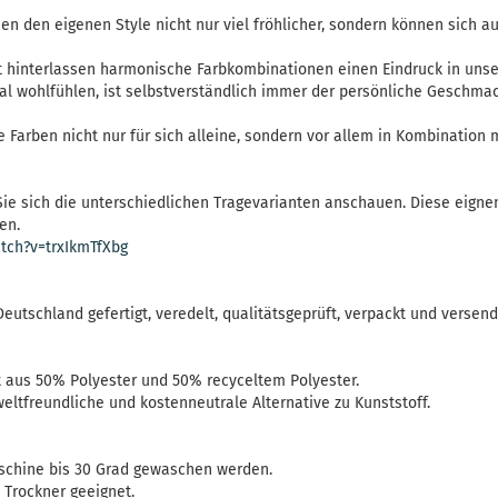
 den eigenen Style nicht nur viel fröhlicher, sondern können sich a
t hinterlassen harmonische Farbkombinationen einen Eindruck in unse
hal wohlfühlen, ist selbstverständlich immer der persönliche Geschm
ie Farben nicht nur für sich alleine, sondern vor allem in Kombination
ie sich die unterschiedlichen Tragevarianten anschauen. Diese eigne
en.
tch?v=trxIkmTfXbg
Deutschland gefertigt, veredelt, qualitätsgeprüft, verpackt und versend
aus 50% Polyester und 50% recyceltem Polyester.
ltfreundliche und kostenneutrale Alternative zu Kunststoff.
schine bis 30 Grad gewaschen werden.
n Trockner geeignet.