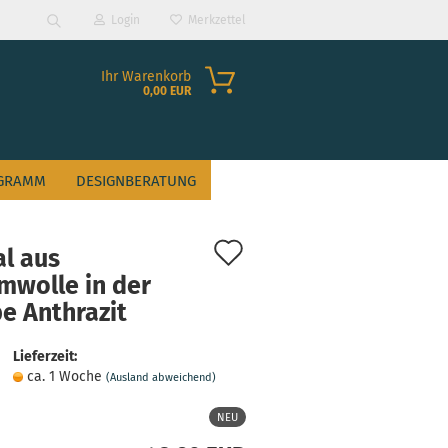
Login
Merkzettel
Suche...
Ihr Warenkorb
0,00 EUR
GRAMM
DESIGNBERATUNG
Auf
al aus
den
mwolle in der
e Anthrazit
Merkzettel
?
Lieferzeit:
ca. 1 Woche
(Ausland abweichend)
NEU