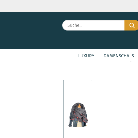
LUXURY
DAMENSCHALS
»
»
Startseite
Damenschals
Large F