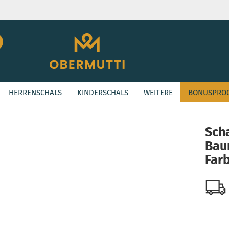
Suche...
E-Mail
HERRENSCHALS
KINDERSCHALS
WEITERE
BONUSPRO
Passwort
»
ASHION
Schal aus Baumwolle in der Farbe Anthrazit
Sch
Bau
Konto erstellen
Farb
Passwort vergessen