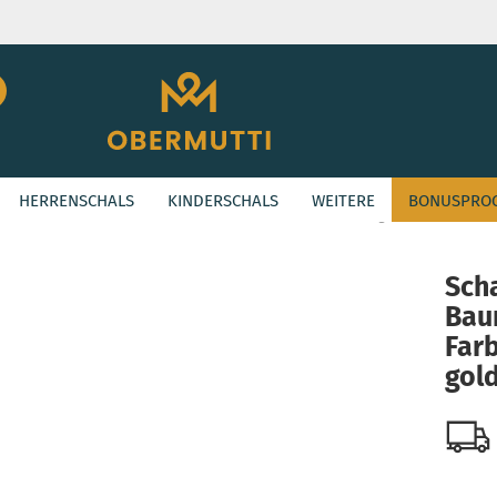
Suche...
E-Mail
HERRENSCHALS
KINDERSCHALS
WEITERE
BONUSPRO
Passwort
»
ASHION
Schal aus Baumwolle in den Farben Schwarz mit goldenen Punkten
Sch
Bau
Konto erstellen
Far
Passwort vergessen
gol