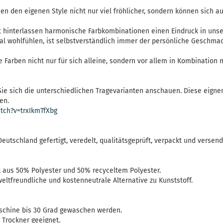
 den eigenen Style nicht nur viel fröhlicher, sondern können sich a
t hinterlassen harmonische Farbkombinationen einen Eindruck in unse
hal wohlfühlen, ist selbstverständlich immer der persönliche Geschm
ie Farben nicht nur für sich alleine, sondern vor allem in Kombination
ie sich die unterschiedlichen Tragevarianten anschauen. Diese eigne
en.
tch?v=trxIkmTfXbg
Deutschland gefertigt, veredelt, qualitätsgeprüft, verpackt und versend
aus 50% Polyester und 50% recyceltem Polyester.
ltfreundliche und kostenneutrale Alternative zu Kunststoff.
schine bis 30 Grad gewaschen werden.
n Trockner geeignet.