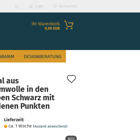
Login
Merkzettel
Suche...
Ihr Warenkorb
0,00 EUR
GRAMM
DESIGNBERATUNG
Auf
al aus
den
mwolle in den
ben Schwarz mit
Merkzettel
?
denen Punkten
Lieferzeit:
ca. 1 Woche
(Ausland abweichend)
NEU