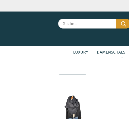
LUXURY
DAMENSCHALS
»
»
Startseite
Damenschals
Large F