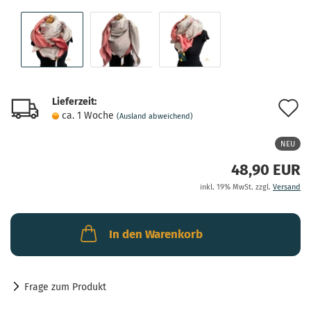
Lieferzeit:
A
ca. 1 Woche
(Ausland abweichend)
d
NEU
M
48,90 EUR
inkl. 19% MwSt. zzgl.
Versand
In den Warenkorb
Frage zum Produkt