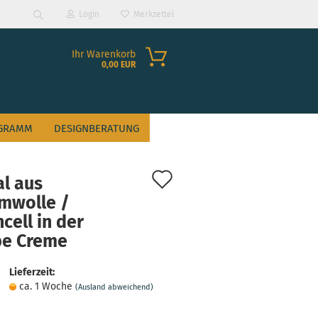
Login
Merkzettel
Suche...
Ihr Warenkorb
0,00 EUR
GRAMM
DESIGNBERATUNG
Auf
al aus
den
mwolle /
cell in der
Merkzettel
?
be Creme
Lieferzeit:
ca. 1 Woche
(Ausland abweichend)