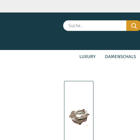
LUXURY
DAMENSCHALS
»
»
Startseite
Kinderschals
Kinkis T