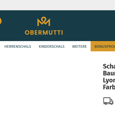
Suche...
E-Mail
HERRENSCHALS
KINDERSCHALS
WEITERE
BONUSPRO
Passwort
»
wist KIDS
Schal aus Baumwolle / Lyoncell in der Farbe Creme
Sch
Bau
Konto erstellen
Lyon
Passwort vergessen
Far