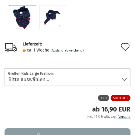
Lieferzeit:
A
ca. 1 Woche
(Ausland abweichend)
d
M
Größen Kids Large Fashion:
NEU
SOLD OUT
ab 16,90 EUR
inkl. 19% MwSt. zzgl.
Versand