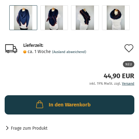
Lieferzeit:
A
ca. 1 Woche
(Ausland abweichend)
d
NEU
M
44,90 EUR
inkl. 19% MwSt. zzgl.
Versand
In den Warenkorb
Frage zum Produkt