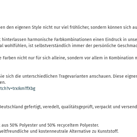
 den eigenen Style nicht nur viel fröhlicher, sondern können sich a
t hinterlassen harmonische Farbkombinationen einen Eindruck in unse
hal wohlfühlen, ist selbstverständlich immer der persönliche Geschm
ie Farben nicht nur für sich alleine, sondern vor allem in Kombination
ie sich die unterschiedlichen Tragevarianten anschauen. Diese eigne
en.
tch?v=trxIkmTfXbg
Deutschland gefertigt, veredelt, qualitätsgeprüft, verpackt und versend
aus 50% Polyester und 50% recyceltem Polyester.
ltfreundliche und kostenneutrale Alternative zu Kunststoff.