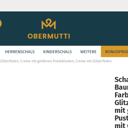
Suche...
E-Mail
HERRENSCHALS
KINDERSCHALS
WEITERE
BONUSPRO
Passwort
»
ASHION
Glitzerfäden, Creme mit goldenen Pusteblumen, Creme mit Glitzerfäden
Sch
Bau
Konto erstellen
Far
Passwort vergessen
Glit
mit
Pus
mit 