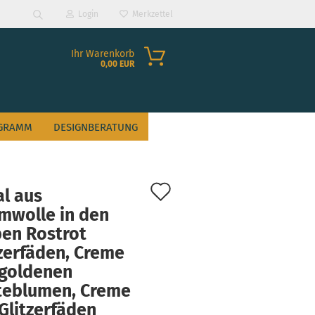
Login
Merkzettel
Suche...
Ihr Warenkorb
0,00 EUR
GRAMM
DESIGNBERATUNG
Auf
al aus
den
mwolle in den
ben Rostrot
?
Merkzettel
zerfäden, Creme
 goldenen
teblumen, Creme
Glitzerfäden