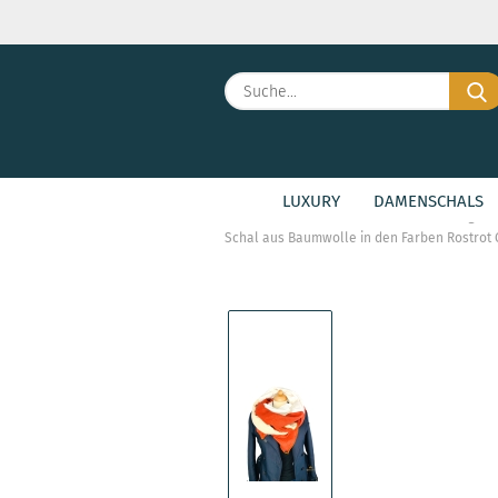
LUXURY
DAMENSCHALS
»
»
Startseite
Damenschals
Large F
Schal aus Baumwolle in den Farben Rostrot 