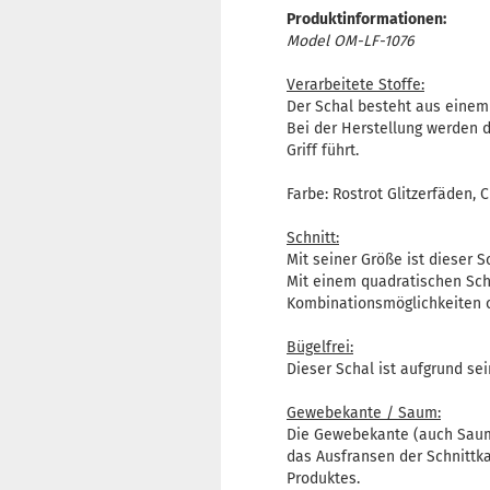
Produktinformationen:
Model OM-LF-1076
Verarbeitete Stoffe:
Der Schal besteht aus einem
Bei der Herstellung werden d
Griff führt.
Farbe: Rostrot Glitzerfäden,
Schnitt:
Mit seiner Größe ist dieser S
Mit einem quadratischen Schn
Kombinationsmöglichkeiten 
Bügelfrei:
Dieser Schal ist aufgrund se
Gewebekante / Saum:
Die Gewebekante (auch Saum
das Ausfransen der Schnittka
Produktes.