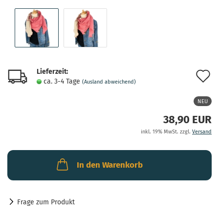
Lieferzeit:
A
ca. 3-4 Tage
(Ausland abweichend)
d
NEU
M
38,90 EUR
inkl. 19% MwSt. zzgl.
Versand
In den Warenkorb
Frage zum Produkt