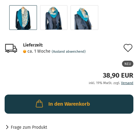
Lieferzeit:
A
ca. 1 Woche
(Ausland abweichend)
d
NEU
M
38,90 EUR
inkl. 19% MwSt. zzgl.
Versand
In den Warenkorb
Frage zum Produkt