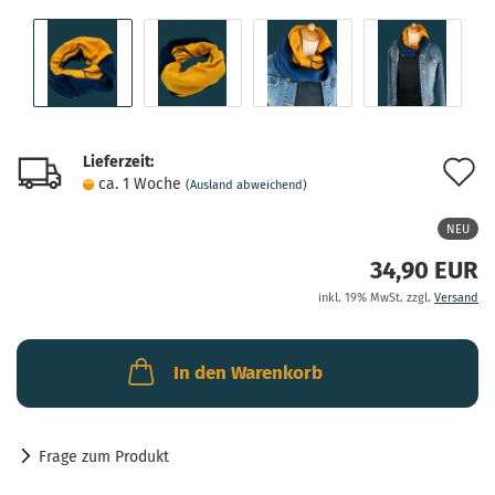
Lieferzeit:
A
ca. 1 Woche
(Ausland abweichend)
d
NEU
M
34,90 EUR
inkl. 19% MwSt. zzgl.
Versand
In den Warenkorb
Frage zum Produkt