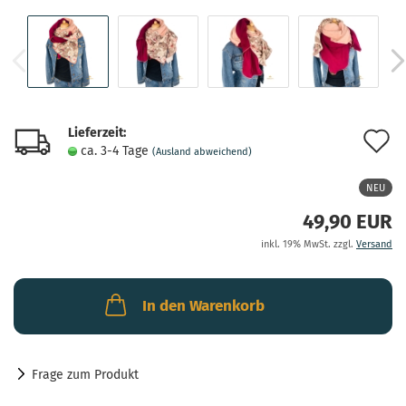
Lieferzeit:
A
ca. 3-4 Tage
(Ausland abweichend)
d
NEU
M
49,90 EUR
inkl. 19% MwSt. zzgl.
Versand
In den Warenkorb
Frage zum Produkt