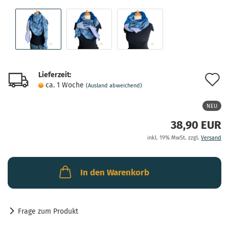
Lieferzeit:
A
ca. 1 Woche
(Ausland abweichend)
d
NEU
M
38,90 EUR
inkl. 19% MwSt. zzgl.
Versand
In den Warenkorb
Frage zum Produkt