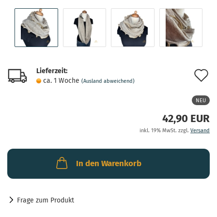
Lieferzeit:
A
ca. 1 Woche
(Ausland abweichend)
d
NEU
M
42,90 EUR
inkl. 19% MwSt. zzgl.
Versand
In den Warenkorb
Frage zum Produkt