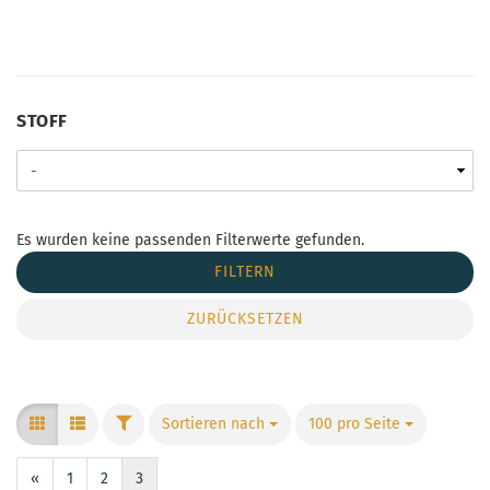
STOFF
STOFF
Es wurden keine passenden Filterwerte gefunden.
FILTERN
ZURÜCKSETZEN
FILTER
Sortieren nach
Sortieren nach
100 pro Seite
pro Seite
«
1
2
3